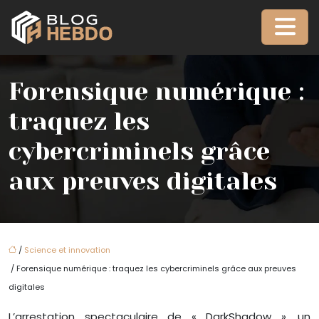
Forensique numérique :
traquez les
cybercriminels grâce
aux preuves digitales
/
Science et innovation
/ Forensique numérique : traquez les cybercriminels grâce aux preuves
digitales
L’arrestation spectaculaire de « DarkShadow », un