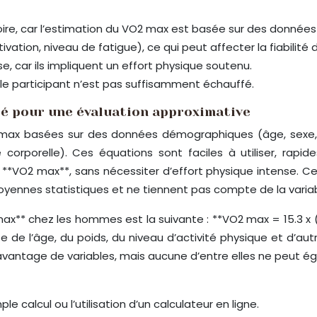
oire, car l’estimation du VO2 max est basée sur des données
ation, niveau de fatigue), ce qui peut affecter la fiabilité d
 car ils impliquent un effort physique soutenu.
si le participant n’est pas suffisamment échauffé.
ité pour une évaluation approximative
max basées sur des données démographiques (âge, sexe, p
orporelle). Ces équations sont faciles à utiliser, rapi
**VO2 max**, sans nécessiter d’effort physique intense. Ce
yennes statistiques et ne tiennent pas compte de la variabil
max** chez les hommes est la suivante : **VO2 max = 15.3 
 l’âge, du poids, du niveau d’activité physique et d’autres
ntage de variables, mais aucune d’entre elles ne peut égal
ple calcul ou l’utilisation d’un calculateur en ligne.