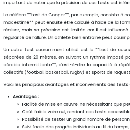
important de noter que la précision de ces tests est infér
Le célèbre **test de Cooper**, par exemple, consiste à cour
max estimé** peut ensuite être calculé à l’aide de la form
réaliser, mais sa précision est limitée car il est influe
régularité de l’allure. Un athlète bien entraîné peut cour
Un autre test couramment utilisé est le **test de cours
séparées de 20 mètres, en suivant un rythme imposé par
aérobie intermittente**, c’est-à-dire la capacité à ré
collectifs (football, basketball, rugby) et sports de raque
Voici les principaux avantages et inconvénients des tests d
Avantages :
Facilité de mise en œuvre, ne nécessitant que peu 
Coût faible voire nul, rendant ces tests accessibl
Possibilité de tester un grand nombre de personn
Suivi facile des progrès individuels au fil du tem