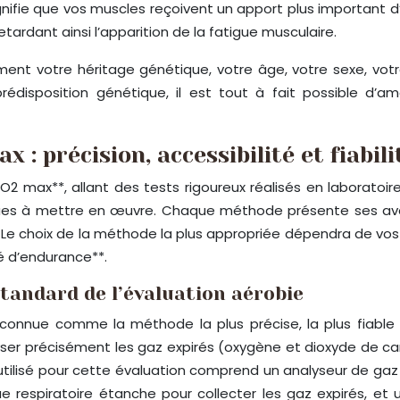
nifie que vos muscles reçoivent un apport plus important d
tardant ainsi l’apparition de la fatigue musculaire.
ment votre héritage génétique, votre âge, votre sexe, vot
rédisposition génétique, il est tout à fait possible d’a
 précision, accessibilité et fiabili
VO2 max**, allant des tests rigoureux réalisés en laborat
atiques à mettre en œuvre. Chaque méthode présente ses av
n. Le choix de la méthode la plus appropriée dépendra de vos
é d’endurance**.
standard de l’évaluation aérobie
connue comme la méthode la plus précise, la plus fiable e
ser précisément les gaz expirés (oxygène et dioxyde de car
utilisé pour cette évaluation comprend un analyseur de gaz
ue respiratoire étanche pour collecter les gaz expirés, et