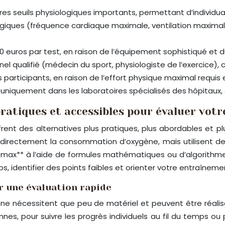
utres seuils physiologiques importants, permettant d’individua
ologiques (fréquence cardiaque maximale, ventilation maxim
 euros par test, en raison de l’équipement sophistiqué et d
qualifié (médecin du sport, physiologiste de l’exercice), ce q
 participants, en raison de l’effort physique maximal requis
e uniquement dans les laboratoires spécialisés des hôpitaux
 pratiques et accessibles pour évaluer vot
frent des alternatives plus pratiques, plus abordables et p
directement la consommation d’oxygène, mais utilisent des
O2 max** à l’aide de formules mathématiques ou d’algorithme
ps, identifier des points faibles et orienter votre entraîneme
ur une évaluation rapide
 ne nécessitent que peu de matériel et peuvent être réalis
s, pour suivre les progrès individuels au fil du temps ou 