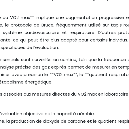
 du VO2 max** implique une augmentation progressive et co
e, le protocole de Bruce, fréquemment utilisé sur tapis ro
e système cardiovasculaire et respiratoire. D’autres prot
tante, ce qui peut être plus adapté pour certains individus
 spécifiques de l’évaluation.
entiels sont surveillés en continu, tels que la fréquence car
 L’analyse précise des gaz expirés permet de mesurer en te
 avec précision le **VO2 max**, le **quotient respiratoire (
métabolisme énergétique.
s associés aux mesures directes du VO2 max en laboratoire 
 évaluation objective de la capacité aérobie.
 la production de dioxyde de carbone et le quotient respira