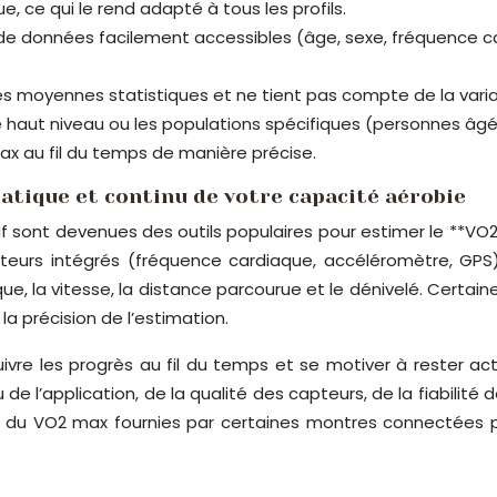
, ce qui le rend adapté à tous les profils.
r de données facilement accessibles (âge, sexe, fréquence c
es moyennes statistiques et ne tient pas compte de la variabi
e haut niveau ou les populations spécifiques (personnes âg
ax au fil du temps de manière précise.
ratique et continu de votre capacité aérobie
f sont devenues des outils populaires pour estimer le **VO2
pteurs intégrés (fréquence cardiaque, accéléromètre, GPS)
ue, la vitesse, la distance parcourue et le dénivelé. Certai
la précision de l’estimation.
vre les progrès au fil du temps et se motiver à rester actif
l’application, de la qualité des capteurs, de la fiabilité de
ns du VO2 max fournies par certaines montres connectées p