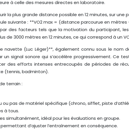
ieure à celle des mesures directes en laboratoire.
ir la plus grande distance possible en 12 minutes, sur une pis
ule suivante : **VO2 max = (distance parcourue en mètres – 
ncé par des facteurs tels que la motivation du participant, 
ir plus de 3000 mètres en 12 minutes, ce qui correspond à un 
e navette (Luc Léger)**, également connu sous le nom de «
 un signal sonore qui s’accélère progressivement. Ce test
péter des efforts intenses entrecoupés de périodes de réc
tte (tennis, badminton).
e terrain :
ou pas de matériel spécifique (chrono, sifflet, piste d’athl
es à tous.
es simultanément, idéal pour les évaluations en groupe.
ps, permettant d’ajuster l’entraînement en conséquence.