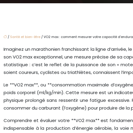
/
Santé et bien-être
/ VO2 max : comment mesurer votre capacité d’endura
Imaginez un marathonien franchissant la ligne d’arrivée, l
son VO2 max exceptionnel, une mesure précise de sa capacit
statistique : c’est le reflet de la puissance de son « mot
soient coureurs, cyclistes ou triathlètes, connaissent l’
Le **VO2 max**, ou **consommation maximale d’oxygène**
poids corporel (ml/kg/min). Cette mesure est un indicateu
physique prolongé sans ressentir une fatigue excessive.
consommer du carburant (l’oxygène) pour produire de la pu
Comprendre et évaluer votre **VO2 max** est fondamental
indispensable à la production d’énergie aérobie, la voie