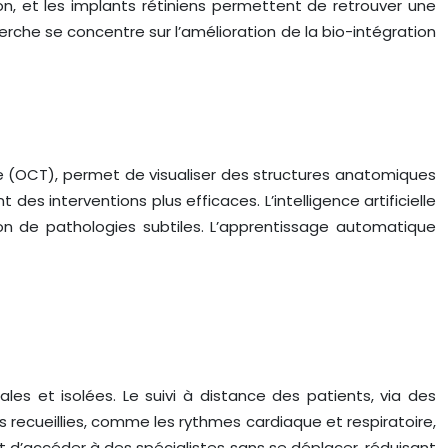
on, et les implants rétiniens permettent de retrouver une
herche se concentre sur l’amélioration de la bio-intégration
e (OCT), permet de visualiser des structures anatomiques
 interventions plus efficaces. L’intelligence artificielle
ion de pathologies subtiles. L’apprentissage automatique
rales et isolées. Le suivi à distance des patients, via des
s recueillies, comme les rythmes cardiaque et respiratoire,
 d’accéder à des spécialistes sans se déplacer, réduisant