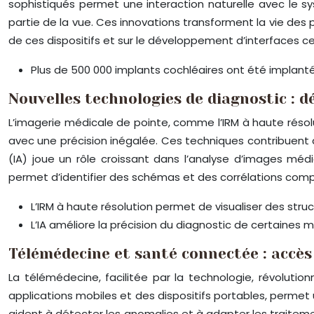
sophistiqués permet une interaction naturelle avec le sy
partie de la vue. Ces innovations transforment la vie des p
de ces dispositifs et sur le développement d’interfaces 
Plus de 500 000 implants cochléaires ont été implant
Nouvelles technologies de diagnostic : 
L’imagerie médicale de pointe, comme l’IRM à haute réso
avec une précision inégalée. Ces techniques contribuent a
(IA) joue un rôle croissant dans l’analyse d’images méd
permet d’identifier des schémas et des corrélations comp
L’IRM à haute résolution permet de visualiser des stru
L’IA améliore la précision du diagnostic de certaines 
Télémédecine et santé connectée : accès
La télémédecine, facilitée par la technologie, révolutionn
applications mobiles et des dispositifs portables, permet 
aident à détecter les anomalies et à adapter les traitem