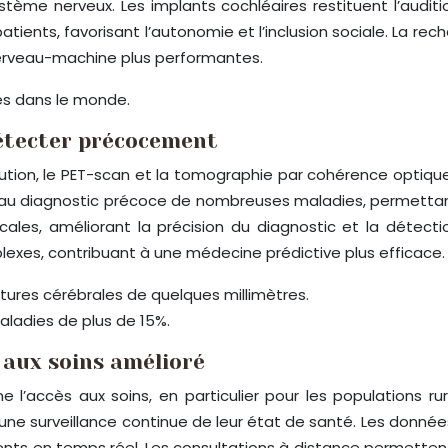
stème nerveux. Les implants cochléaires restituent l’auditi
atients, favorisant l’autonomie et l’inclusion sociale. La rec
cerveau-machine plus performantes.
és dans le monde.
détecter précocement
lution, le PET-scan et la tomographie par cohérence optiqu
u diagnostic précoce de nombreuses maladies, permettant des
icales, améliorant la précision du diagnostic et la détect
lexes, contribuant à une médecine prédictive plus efficace.
ctures cérébrales de quelques millimètres.
maladies de plus de 15%.
 aux soins amélioré
e l’accès aux soins, en particulier pour les populations ru
une surveillance continue de leur état de santé. Les donnée
ents en temps réel. Les consultations à distance permettent