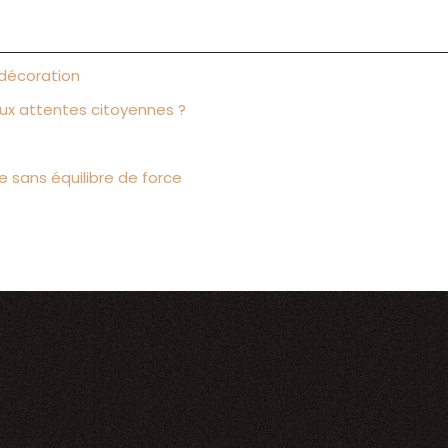
 décoration
ux attentes citoyennes ?
e sans équilibre de force