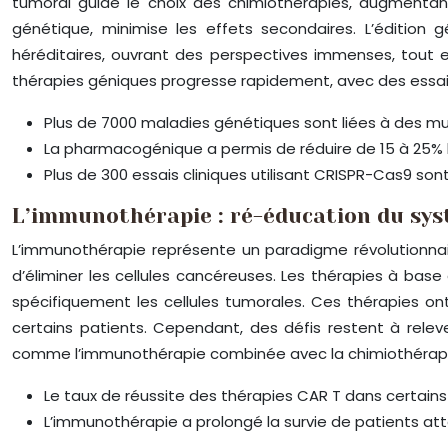
tumoral guide le choix des chimiothérapies, augmentan
génétique, minimise les effets secondaires. L’édition
héréditaires, ouvrant des perspectives immenses, tout 
thérapies géniques progresse rapidement, avec des essai
Plus de 7000 maladies génétiques sont liées à des m
La pharmacogénique a permis de réduire de 15 à 25% 
Plus de 300 essais cliniques utilisant CRISPR-Cas9 sont
L’immunothérapie : ré-éducation du sy
L’immunothérapie représente un paradigme révolutionnair
d’éliminer les cellules cancéreuses. Les thérapies à bas
spécifiquement les cellules tumorales. Ces thérapies 
certains patients. Cependant, des défis restent à relev
comme l’immunothérapie combinée avec la chimiothérapie ou
Le taux de réussite des thérapies CAR T dans certain
L’immunothérapie a prolongé la survie de patients at