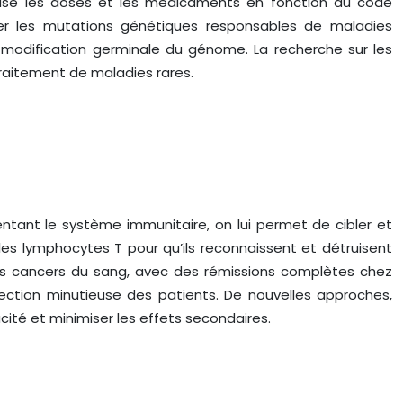
alise les doses et les médicaments en fonction du code
iger les mutations génétiques responsables de maladies
 modification germinale du génome. La recherche sur les
raitement de maladies rares.
ntant le système immunitaire, on lui permet de cibler et
les lymphocytes T pour qu’ils reconnaissent et détruisent
ns cancers du sang, avec des rémissions complètes chez
lection minutieuse des patients. De nouvelles approches,
ité et minimiser les effets secondaires.