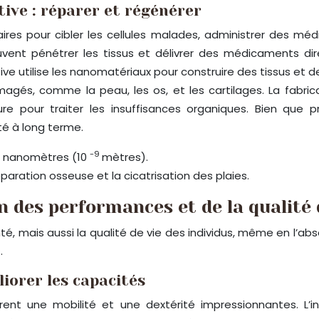
ive : réparer et régénérer
aires pour cibler les cellules malades, administrer des méd
peuvent pénétrer les tissus et délivrer des médicaments d
e utilise les nanomatériaux pour construire des tissus et des
agés, comme la peau, les os, et les cartilages. La fabricat
ure pour traiter les insuffisances organiques. Bien que
té à long terme.
-9
es nanomètres (10
mètres).
paration osseuse et la cicatrisation des plaies.
n des performances et de la qualité 
 mais aussi la qualité de vie des individus, même en l’abse
.
liorer les capacités
ffrent une mobilité et une dextérité impressionnantes.