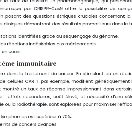
t le taux de réussite. La pharmacogénique, qui personn
 génomique par CRISPR-Cas9 offre la possibilité de corr
en posant des questions éthiques cruciales concernant la
s cliniques démontrant des résultats prometteurs dans le t
utations identifiées grâce au séquençage du génome.
les réactions indésirables aux médicaments.
 en cours.
stème immunitaire
e dans le traitement du cancer. En stimulant ou en réorie
e de cellules CAR T, par exemple, modifient génétiquement 
ont montré un taux de réponse impressionnant dans certai
er : effets secondaires, coût élevé, et nécessité d’une sé
 la radiothérapie, sont explorées pour maximiser l’efficac
s lymphomes est supérieur à 70%.
teints de cancers avancés.