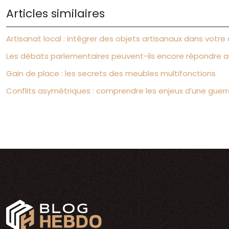
Articles similaires
Artisanat local : intégrer des objets artisanaux dans votre
Les débats parlementaires peuvent-ils encore répondre a
Gain de place : les secrets des meubles multifonctions
Conflits asymétriques : comprendre les enjeux d’une guerr