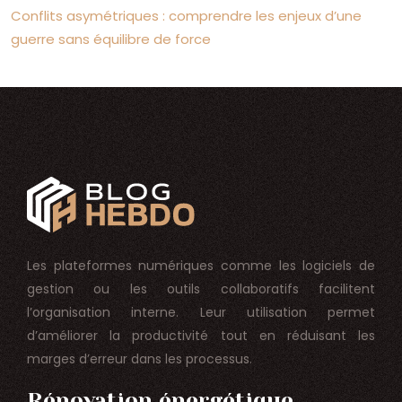
Conflits asymétriques : comprendre les enjeux d’une
guerre sans équilibre de force
Les plateformes numériques comme les logiciels de
gestion ou les outils collaboratifs facilitent
l’organisation interne. Leur utilisation permet
d’améliorer la productivité tout en réduisant les
marges d’erreur dans les processus.
Rénovation énergétique