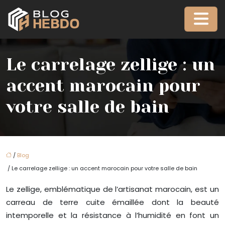
Le carrelage zellige : un
accent marocain pour
votre salle de bain
/
Blog
/ Le carrelage zellige : un accent marocain pour votre salle de bain
Le zellige, emblématique de l’artisanat marocain, est un
carreau de terre cuite émaillée dont la beauté
intemporelle et la résistance à l’humidité en font un