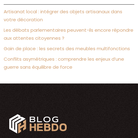
Artisanat local : intégrer des objets artisanaux dans
votre décoration
Les débats parlementaires peuvent-ils encore répondre
aux attentes citoyennes ?
Gain de place : les secrets des meubles multifonctions
Conflits asymétriques : comprendre les enjeux d’une
guerre sans équilibre de force