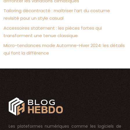
affronter les variations climatiques
Tailoring décontracté : maîtriser l’art du costume
revisité pour un style casual
Accessoires statement : les pièces fortes qui
transforment une tenue classique
Micro-tendances mode Automne-Hiver 2024: les détails
qui font la différence
Les plateformes numériques comme les logiciels de