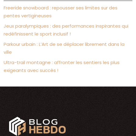
Freeride snowboard : repousser ses limites sur des
pentes vertigineuses
Jeux paralympiques : des performances inspirantes qui
redéfinissent le sport inclusif !
Parkour urbain : L’Art de se déplacer librement dans la
ville
Ultra-trail montagne : affronter les sentiers les plus
exigeants avec succès !